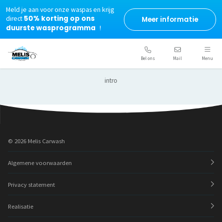
Meld je aan voor onze waspas en krijg
50% korting op ons
direct
Meer informatie
duurste wasprogramma
!
Wasprogramma's
Waspas
Bel ons
Mail
Menu
De digitale waspas
intro
Behandeling interieur/exterieur
Nieuws
Contact
© 2026 Melis Carwash
Algemene voorwaarden
Privacy statement
Realisatie