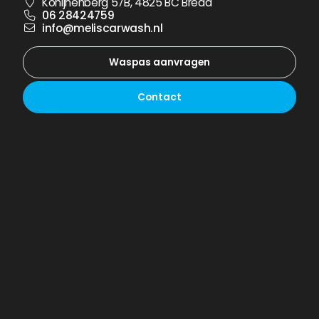
Konijnenberg 57B, 4825 BC Breda
06 28424759
info@meliscarwash.nl
Waspas aanvragen
Contact