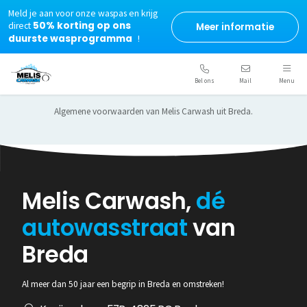
Meld je aan voor onze waspas en krijg
50% korting op ons
direct
Meer informatie
duurste wasprogramma
!
Wasprogramma's
Algemene voorwaarden
Bel ons
Mail
Menu
De digitale waspas
Algemene voorwaarden van Melis Carwash uit Breda.
Behandeling interieur/exterieur
Nieuws
Contact
Melis Carwash,
dé
autowasstraat
van
Breda
Al meer dan 50 jaar een begrip in Breda en omstreken!